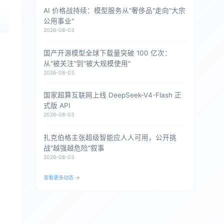
AI 价格战持续：模型服务从"奢侈品"走向"大宗
公用事业"
2026-08-03
国产开源模型全球下载量突破 100 亿次：
从"被关注"到"被大规模使用"
2026-08-03
国家超算互联网上线 DeepSeek-V4-Flash 正
式版 API
2026-08-03
扎克伯格主张超级智能应人人可用，公开挑
战"越强越危险"叙事
2026-08-03
查看更多动态 →