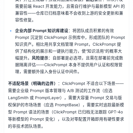
需要前端 React 开发能力，且需自行维护与最新模型 API 的
兼容性——仓库已归档意味着不会收到上游的安全更新和兼
容性修复。
企业内部 Prompt 知识库建设
：将团队成员积累的有效
Prompt 沉淀到 ClickPrompt 示例库中，形成团队的 Prompt
知识资产。相比用共享文档管理 Prompt，ClickPrompt 提
供了结构化的展示和一键执行能力，使"知识活用"的概率大
幅提升。
风险提示
：自部署是必选项，且需在部署前完成数
据隔离评估——ClickPrompt 本身不提供用户认证和权限管
理，需要额外接入身份认证中间件。
不适配场景（明确的边界）
：ClickPrompt 不适合以下场景——
需要企业级 Prompt 版本管理与 A/B 测试的工作流（应选
LangSmith 或 PromptLayer），需要大容量 Prompt 交易与版
权保护的市场场景（应选 PromptBase），需要实时追踪最新模
型 Prompt 语法的场景（ClickPrompt 已归档无法跟踪 GPT-4o
等新模型的 Prompt 变化），以及对零配置开箱即用有硬性要求
的非技术团队场景。