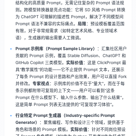
结构化的高质量 Prompt，无需记住复杂的 Prompt 语法规
则。跨模型转换器是亮点功能：它将 SD 风格 Prompt 转换
为 ChatGPT 可理解的描述性 Prompt，解决了不同模型间
Prompt 语法不兼容的实际痛点。
局限
：预设模板覆盖范围
有限，对于非常规需求（如特定艺术风格、专业领域术
语），生成器的输出需要人工微调。
Prompt 示例库（Prompt Sample Library）
：汇集社区用户
贡献的 Prompt 示例，覆盖 Stable Diffusion、ChatGPT 和
GitHub Copilot 三类模型。
实际价值
：这是 ClickPrompt 最
具"教学属性"的功能——它不止提供 Prompt 文本，还展示
了每条 Prompt 的设计思路和产出效果，用户可以直接 Fork
并修改。
专家视点
：示例库的价值不在于"量大"，而在于每
条示例都附带可复现的上下文——用户可以看到"这条
Prompt 在什么模型下、输入什么参数、输出了什么结果"，
这是简单 Prompt 列表无法提供的"可复现学习体验"。
行业特定 Prompt 生成器（Industry-specific Prompt
Generator）
：聚焦编程、写作和设计三个领域，提供基于
角色和场景的 Prompt 模板。
实际价值
：针对不同岗位预设