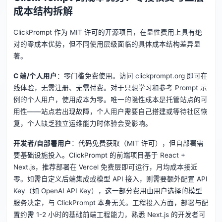
成本结构拆解
ClickPrompt 作为 MIT 许可的开源项目，在显性费用上具有绝
对的零成本优势，但不同使用层级面临的具体成本结构差异显
著。
C 端/个人用户
：零门槛免费使用。访问 clickprompt.org 即可在
线体验，无需注册、无需付费。对于只想学习和参考 Prompt 示
例的个人用户，使用成本为零。唯一的隐性成本是托管站点的可
用性——站点若出现故障，个人用户需要自己搭建或等待社区恢
复，个人缺乏独立运维能力时体验会受影响。
开发者/自部署用户
：代码免费获取（MIT 许可），但自部署需
要基础设施投入。ClickPrompt 的前端项目基于 React +
Next.js，推荐部署在 Vercel 免费层即可运行，月均成本接近
零。如需自定义后端集成或模型 API 接入，则需要额外配置 API
Key（如 OpenAI API Key），这一部分费用由用户选择的模型
服务决定，与 ClickPrompt 本身无关。工程投入方面，部署与配
置约需 1-2 小时的基础前端工程能力，熟悉 Next.js 的开发者可