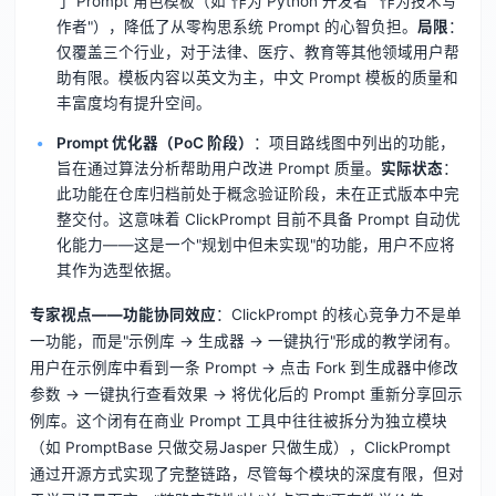
了 Prompt 角色模板（如"作为 Python 开发者""作为技术写
作者"），降低了从零构思系统 Prompt 的心智负担。
局限
：
仅覆盖三个行业，对于法律、医疗、教育等其他领域用户帮
助有限。模板内容以英文为主，中文 Prompt 模板的质量和
丰富度均有提升空间。
Prompt 优化器（PoC 阶段）
：项目路线图中列出的功能，
旨在通过算法分析帮助用户改进 Prompt 质量。
实际状态
：
此功能在仓库归档前处于概念验证阶段，未在正式版本中完
整交付。这意味着 ClickPrompt 目前不具备 Prompt 自动优
化能力——这是一个"规划中但未实现"的功能，用户不应将
其作为选型依据。
专家视点——功能协同效应
：ClickPrompt 的核心竞争力不是单
一功能，而是"示例库 → 生成器 → 一键执行"形成的教学闭有。
用户在示例库中看到一条 Prompt → 点击 Fork 到生成器中修改
参数 → 一键执行查看效果 → 将优化后的 Prompt 重新分享回示
例库。这个闭有在商业 Prompt 工具中往往被拆分为独立模块
（如 PromptBase 只做交易Jasper 只做生成），ClickPrompt
通过开源方式实现了完整链路，尽管每个模块的深度有限，但对