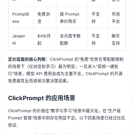
PromptB
免费浏
按 Prompt
不支
市场
ase
览
单价购买
持
平台
Jasper
$49/月
含月度字数
不支
聊天
AI
起
配额
持
支持
定价层面的核心判断
：ClickPrompt 的"免费"优势在零配额限制
的场景下（仅浏览和学习）最为明显；一旦进入"高频一键执
行"场景，模型 API 费用会成为主要开支，ClickPrompt 的开源
免费属性反而退居次要决策因素。
ClickPrompt 的应用场景
ClickPrompt 的价值在"教学与学习"场景中最大化，在"生产级
Prompt 管理"场景中则存在明显不足。以下四类场景已经过社区
验证：