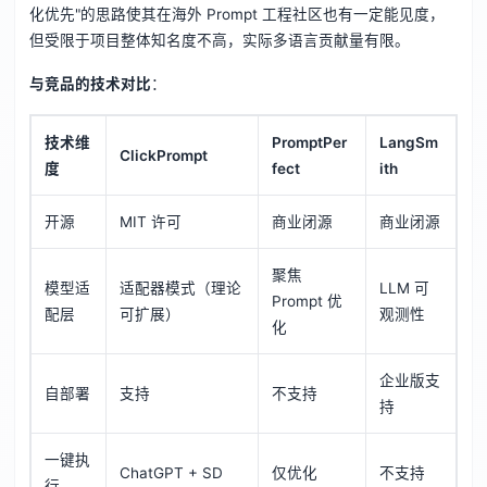
化优先"的思路使其在海外 Prompt 工程社区也有一定能见度，
但受限于项目整体知名度不高，实际多语言贡献量有限。
与竞品的技术对比
：
技术维
PromptPer
LangSm
ClickPrompt
度
fect
ith
开源
MIT 许可
商业闭源
商业闭源
聚焦
模型适
适配器模式（理论
LLM 可
Prompt 优
配层
可扩展）
观测性
化
企业版支
自部署
支持
不支持
持
一键执
ChatGPT + SD
仅优化
不支持
行