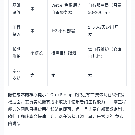
基础
Vercel 免费层 /
自有服务器（月费
零
设施
自备服务器
50-200 元）
工程
2-5 人/天定制开
零
1-2 小时部署
投入
发
长期
需自行维护（仓库
不涉及
按需自行跟进
维护
已归档）
商业
无
无
无
支持
隐性成本的核心提示
：ClickPrompt 的"免费"主要体现在软件授
权层面，其真实总拥有成本取决于使用者的工程能力——零工程
能力的团队直接使用在线站点即可，但一旦需要自部署或定制，
隐性工程成本会快速上升。这在选择开源工具时是常见的"免费
陷阱"。