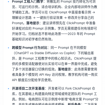
Prompt 工程入门教学
：将散乱的 Prompt 技巧转化为可浏
览、可运行的示例，适合培训机构、企业内部培训师作为教
学辅助工具。学员可以在 ClickPrompt 中直接查看示例 →
理解设计思路 → 一键执行验证效果 → 修改并分享自己的
Prompt。
落地提示
：建议讲师预先在 ClickPrompt 中准备
好课程对应的 Prompt 示例集，学员无需搭建任何有境即可
开始学习。归档状态不影响此场景——2023 年的 Prompt
基础知识对初学者仍然有效。
跨模型 Prompt 行为对比
：同一 Prompt 在不同模型
（ChatGPT vs Stable Diffusion vs Copilot）下的输出差
异，是 Prompt 工程教学中的核心知识点。ClickPrompt 提
供的多模型适配器使对比实验可以在单一界面中完成，避免
了多个浏览器窗口切换的低效。
落地提示
：此场景需要使用
者具备多个模型的 API Key 访问权限，教学机构可统一购买
API 额度后分配给学员使用。
开源项目二次开发基座
：开发者可以 Fork ClickPrompt 仓
库，在其基础上构建面向特定领域或特定团队的 Prompt 工
具。例如，电商团队可在示例库中新增"电商文案 Prompt"分
类，并在生成器中预设商品描述模板。
前后条件
：二次开发