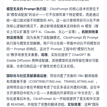
模型无关的 Prompt 执行层
：ClickPrompt 的核心技术优势在于
其"模型适配层"的设计——它不仅绑死某个特定模型，而是通过
统一接口层对接不同模型的 API。这一设计使得项目可以在不修
改核心逻辑的情况下，通过新增适配器来支持新的 AI 模型（理
论上可以扩展至 GPT-4、Claude、文心一言等）。
机制到效果
到适用场景
：因为采用了适配器模式，ClickPrompt 的 Prompt
执行层与模型实现解耦，用户可以在统一界面中对比不同模型对
同一 Prompt 的响应，这对于 Prompt 工程中的"模型行为对
比"教学场景至关重要。
局限
：实际仅提供了 ChatGPT 和
Stable Diffusion 两种适配器，其他模型的支持停留在理论可能
层面，仓库归档后这一扩展性优势已无法兑现。
国际化与社区贡献基础设施
：项目内置了完善的 i18n 翻译指南
和贡献者手册（CONTRIBUTING.md、TRANSLATING.md），
说明项目设计者在早期就考虑了社区多语言共建的问题。这在中
文开源项目中较为少见——多数国内开源项目以"中文优先"，国
际化是事后补充。ClickPrompt 从一开始就提供了英文和中文双
语 README，并规划了完整的翻译流程。
实际效果
：这种"国际