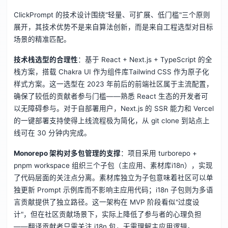
ClickPrompt 的技术设计围绕"轻量、可扩展、低门槛"三个原则
展开，其技术优势不是来自算法创新，而是来自工程选型对目标
场景的精准匹配。
技术栈选型的合理性
：基于 React + Next.js + TypeScript 的全
栈方案，搭载 Chakra UI 作为组件库Tailwind CSS 作为原子化
样式方案。这一选型在 2023 年前后的前端社区属于主流配置，
确保了较低的贡献者参与门槛——熟悉 React 生态的开发者可
以无障碍参与。对于自部署用户，Next.js 的 SSR 能力和 Vercel
的一键部署支持使得上线流程极为简化，从 git clone 到站点上
线可在 30 分钟内完成。
Monorepo 架构对多包管理的支撑
：项目采用 turborepo +
pnpm workspace 组织三个子包（主应用、素材库i18n），实现
了代码层面的关注点分离。素材库独立为子包意味着社区可以单
独更新 Prompt 示例库而不影响主应用代码；i18n 子包则为多语
言贡献提供了独立路径。这一架构在 MVP 阶段看似"过度设
计"，但在社区贡献场景下，实际上降低了参与者的心理负担
——翻译贡献者只需关注 i18n 包，无需理解主应用逻辑。