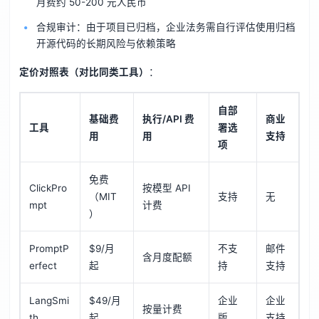
月费约 50-200 元人民币
合规审计：由于项目已归档，企业法务需自行评估使用归档
开源代码的长期风险与依赖策略
定价对照表（对比同类工具）
：
自部
基础费
执行/API 费
商业
工具
署选
用
用
支持
项
免费
ClickPro
按模型 API
（MIT
支持
无
mpt
计费
）
PromptP
$9/月
不支
邮件
含月度配额
erfect
起
持
支持
LangSmi
$49/月
企业
企业
按量计费
th
起
版
支持