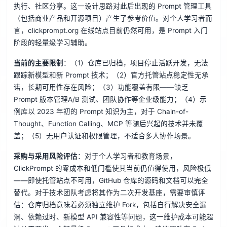
执行、社区分享。这一设计思路对此后出现的 Prompt 管理工具
（包括商业产品和开源项目）产生了参考价值。对个人学习者而
言，clickprompt.org 在线站点目前仍然可用，是 Prompt 入门
阶段的轻量级学习辅助。
当前的主要限制
：（1）仓库已归档，项目停止活跃开发，无法
跟踪新模型和新 Prompt 技术；（2）官方托管站点稳定性无承
诺，长期可用性存在风险；（3）功能覆盖有限——缺乏
Prompt 版本管理A/B 测试、团队协作等企业级能力；（4）示
例库以 2023 年初的 Prompt 知识为主，对于 Chain-of-
Thought、Function Calling、MCP 等随后兴起的技术并未覆
盖；（5）无用户认证和权限管理，不适合多人协作场景。
采购与采用风险评估
：对于个人学习者和教育场景，
ClickPrompt 的零成本和低门槛使其当前仍值得使用，风险极低
——即使托管站点不可用，GitHub 仓库的源码和文档可以完全
替代。对于技术团队考虑将其作为二次开发基座，需要审慎评
估：仓库归档意味着必须独立维护 Fork，包括自行解决安全漏
洞、依赖过时、新模型 API 兼容性等问题，这一维护成本可能超