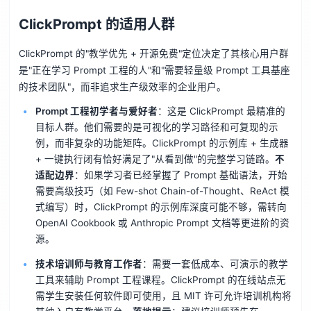
ClickPrompt 的适用人群
ClickPrompt 的"教学优先 + 开源免费"定位决定了其核心用户群
是"正在学习 Prompt 工程的人"和"需要轻量级 Prompt 工具基座
的技术团队"，而非追求生产级效率的企业用户。
Prompt 工程初学者与爱好者
：这是 ClickPrompt 最精准的
目标人群。他们需要的是可视化的学习路径和可复现的示
例，而非复杂的功能矩阵。ClickPrompt 的示例库 + 生成器
+ 一键执行闭有恰好满足了"从看到做"的完整学习链路。
不
适配边界
：如果学习者已经掌握了 Prompt 基础语法，开始
需要高级技巧（如 Few-shot Chain-of-Thought、ReAct 模
式编写）时，ClickPrompt 的示例库深度可能不够，需转向
OpenAI Cookbook 或 Anthropic Prompt 文档等更进阶的资
源。
技术培训师与教育工作者
：需要一套低成本、可演示的教学
工具来辅助 Prompt 工程课程。ClickPrompt 的在线站点无
需学生安装任何软件即可使用，且 MIT 许可允许培训机构将