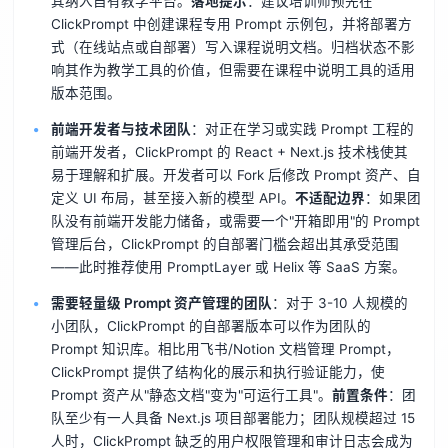
其纳入自有教学平台。
落地提示
：建议培训师预先在
ClickPrompt 中创建课程专用 Prompt 示例包，并将部署方
式（在线站点或自部署）写入课程说明文档。归档状态不影
响其作为教学工具的价值，但需要在课程中说明工具的适用
版本范围。
前端开发者与技术团队
：对正在学习或实践 Prompt 工程的
前端开发者，ClickPrompt 的 React + Next.js 技术栈使其
易于理解和扩展。开发者可以 Fork 后修改 Prompt 资产、自
定义 UI 布局，甚至接入新的模型 API。
不适配边界
：如果团
队没有前端开发能力储备，或需要一个"开箱即用"的 Prompt
管理后台，ClickPrompt 的自部署门槛会超出其承受范围
——此时推荐使用 PromptLayer 或 Helix 等 SaaS 方案。
需要轻量级 Prompt 资产管理的团队
：对于 3-10 人规模的
小团队，ClickPrompt 的自部署版本可以作为团队的
Prompt 知识库。相比用飞书/Notion 文档管理 Prompt，
ClickPrompt 提供了结构化的展示和执行验证能力，使
Prompt 资产从"静态文档"变为"可运行工具"。
前置条件
：团
队至少有一人具备 Next.js 项目部署能力；团队规模超过 15
人时，ClickPrompt 缺乏的用户权限管理和审计日志会成为