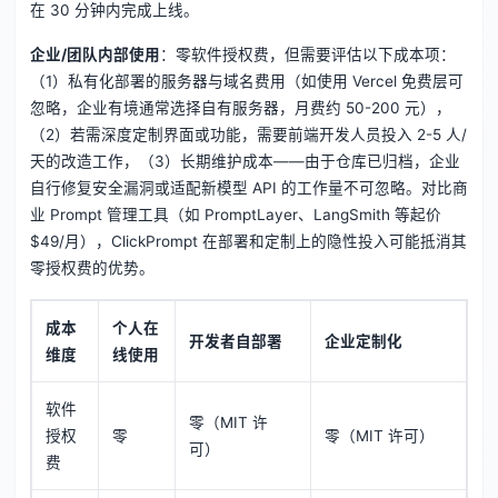
在 30 分钟内完成上线。
企业/团队内部使用
：零软件授权费，但需要评估以下成本项：
（1）私有化部署的服务器与域名费用（如使用 Vercel 免费层可
忽略，企业有境通常选择自有服务器，月费约 50-200 元），
（2）若需深度定制界面或功能，需要前端开发人员投入 2-5 人/
天的改造工作，（3）长期维护成本——由于仓库已归档，企业
自行修复安全漏洞或适配新模型 API 的工作量不可忽略。对比商
业 Prompt 管理工具（如 PromptLayer、LangSmith 等起价
$49/月），ClickPrompt 在部署和定制上的隐性投入可能抵消其
零授权费的优势。
成本
个人在
开发者自部署
企业定制化
维度
线使用
软件
零（MIT 许
授权
零
零（MIT 许可）
可）
费