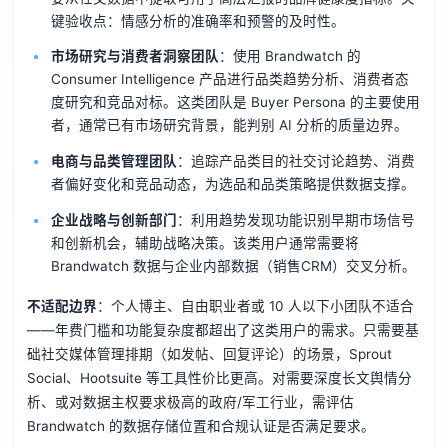
键验收点：情感分析的准确率和预警的及时性。
市场研究与消费者洞察团队
：使用 Brandwatch 的
Consumer Intelligence 产品进行品类趋势分析、消费者态
度研究和竞品对标。这类团队是 Buyer Persona 的主要使用
者，通常已有市场研究背景，能判别 AI 分析的质量边界。
电商与品类管理团队
：追踪产品类目的社交讨论趋势、消费
者偏好变化和竞品动态，为选品和品类策略提供数据支撑。
企业战略与创新部门
：利用趋势发现功能识别早期市场信号
和创新机会，辅助战略决策。该类用户通常需要将
Brandwatch 数据与企业内部数据（销售CRM）交叉分析。
不适配边界
：个人博主、自由职业者或 10 人以下小团队不适合
——年费门槛和功能复杂度都超出了这类用户的需求。只需要基
础社交媒体管理排期（如发帖、回复评论）的场景，Sprout
Social、Hootsuite 等工具性价比更高。对需要深度长文舆情分
析、或对数据主权要求极高的政府/军工行业，需评估
Brandwatch 的数据存储位置和合规认证是否满足要求。