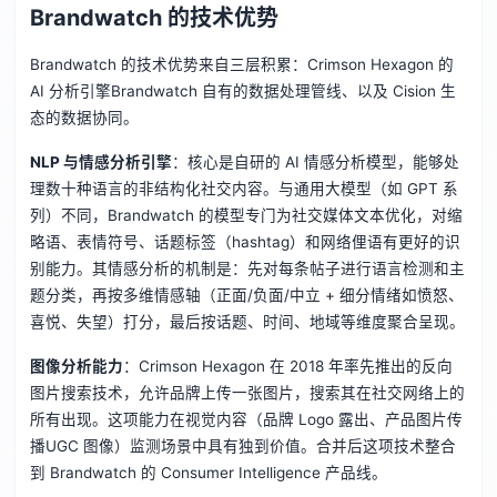
Brandwatch 的技术优势
Brandwatch 的技术优势来自三层积累：Crimson Hexagon 的
AI 分析引擎Brandwatch 自有的数据处理管线、以及 Cision 生
态的数据协同。
NLP 与情感分析引擎
：核心是自研的 AI 情感分析模型，能够处
理数十种语言的非结构化社交内容。与通用大模型（如 GPT 系
列）不同，Brandwatch 的模型专门为社交媒体文本优化，对缩
略语、表情符号、话题标签（hashtag）和网络俚语有更好的识
别能力。其情感分析的机制是：先对每条帖子进行语言检测和主
题分类，再按多维情感轴（正面/负面/中立 + 细分情绪如愤怒、
喜悦、失望）打分，最后按话题、时间、地域等维度聚合呈现。
图像分析能力
：Crimson Hexagon 在 2018 年率先推出的反向
图片搜索技术，允许品牌上传一张图片，搜索其在社交网络上的
所有出现。这项能力在视觉内容（品牌 Logo 露出、产品图片传
播UGC 图像）监测场景中具有独到价值。合并后这项技术整合
到 Brandwatch 的 Consumer Intelligence 产品线。