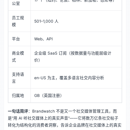
17 个（纽约、伦敦、柏林、新加坡、悉尼等）
公室
员工规
501–1,000 人
模
平台
Web、API
商业模
企业级 SaaS 订阅（按数据量与功能层级计
式
价）
支持语
en-US 为主，覆盖多语言社交内容分析
言
归属地
GB（英国注册）
一句话简评
：Brandwatch 不是又一个社交媒体管理工具，而
是"用 AI 听社交媒体上的真实声音"——它将数万亿条社交帖子
转化为结构化的消费者洞察，告诉企业品牌在社交媒体上的真实