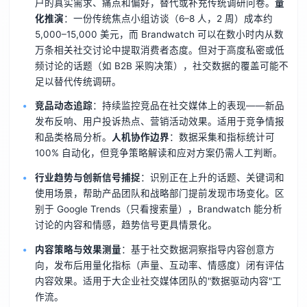
户的真实需求、痛点和偏好，替代或补充传统调研问卷。
量
化推演
：一份传统焦点小组访谈（6–8 人，2 周）成本约
5,000–15,000 美元，而 Brandwatch 可以在数小时内从数
万条相关社交讨论中提取消费者态度。但对于高度私密或低
频讨论的话题（如 B2B 采购决策），社交数据的覆盖可能不
足以替代传统调研。
竞品动态追踪
：持续监控竞品在社交媒体上的表现——新品
发布反响、用户投诉热点、营销活动效果。适用于竞争情报
和品类格局分析。
人机协作边界
：数据采集和指标统计可
100% 自动化，但竞争策略解读和应对方案仍需人工判断。
行业趋势与创新信号捕捉
：识别正在上升的话题、关键词和
使用场景，帮助产品团队和战略部门提前发现市场变化。区
别于 Google Trends（只看搜索量），Brandwatch 能分析
讨论的内容和情感，趋势信号更具情景化。
内容策略与效果测量
：基于社交数据洞察指导内容创意方
向，发布后用量化指标（声量、互动率、情感度）闭有评估
内容效果。适用于大企业社交媒体团队的"数据驱动内容"工
作流。