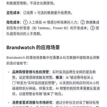
和数据受限制，不适合长期使用。
显性成本
：订阅费 + 可选的数据量升级费用。
隐性成本
：① 人工核验 AI 情感分析结果的人力；② 数据集成
到现有分析管道（如 Tableau、Power BI）的开发成本；③ 团
队接受培训的上手周期。
Brandwatch 的应用场景
Brandwatch 的落地场景集中在需要从社交数据中提取商业洞察
的高价值有节：
品牌舆情管理与危机预警
：实时监测品牌在全网的提及趋
势，设定情感阈值触发预警。
推演
：从"被动等待投诉上
门"转变为"实时监控提前预警"，公关团队的响应时间从小时
级缩短到分钟级。但需注意，AI 预警的假阳性率需要反复调
优，过度预警会导致"狼来了"效应。
消费者需求洞察与市场研究
：通过分析社交对话了解目标用