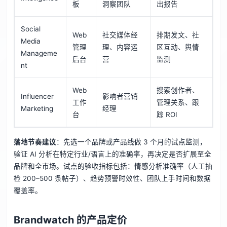
板
洞察团队
出报告
Social
Web
社交媒体经
排期发文、社
Media
管理
理、内容运
区互动、舆情
Manageme
后台
营
监测
nt
Web
搜索创作者、
Influencer
影响者营销
工作
管理关系、跟
Marketing
经理
台
踪 ROI
落地节奏建议
：先选一个品牌或产品线做 3 个月的试点监测，
验证 AI 分析在特定行业/语言上的准确率，再决定是否扩展至全
品牌和全市场。试点的验收指标包括：情感分析准确率（人工抽
检 200–500 条帖子）、趋势预警时效性、团队上手时间和数据
覆盖率。
Brandwatch 的产品定价