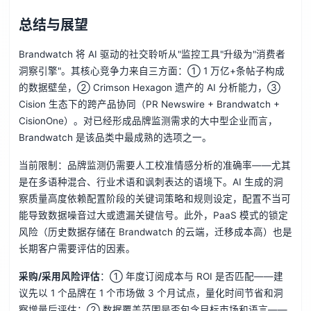
总结与展望
Brandwatch 将 AI 驱动的社交聆听从"监控工具"升级为"消费者
洞察引擎"。其核心竞争力来自三方面：① 1 万亿+条帖子构成
的数据壁垒，② Crimson Hexagon 遗产的 AI 分析能力，③
Cision 生态下的跨产品协同（PR Newswire + Brandwatch +
CisionOne）。对已经形成品牌监测需求的大中型企业而言，
Brandwatch 是该品类中最成熟的选项之一。
当前限制：品牌监测仍需要人工校准情感分析的准确率——尤其
是在多语种混合、行业术语和讽刺表达的语境下。AI 生成的洞
察质量高度依赖配置阶段的关键词策略和规则设定，配置不当可
能导致数据噪音过大或遗漏关键信号。此外，PaaS 模式的锁定
风险（历史数据存储在 Brandwatch 的云端，迁移成本高）也是
长期客户需要评估的因素。
采购/采用风险评估
：① 年度订阅成本与 ROI 是否匹配——建
议先以 1 个品牌在 1 个市场做 3 个月试点，量化时间节省和洞
察增量后评估；② 数据覆盖范围是否包含目标市场和语言——