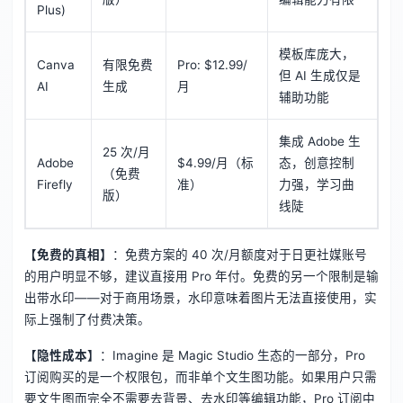
Plus)
模板库庞大，
Canva
有限免费
Pro: $12.99/
但 AI 生成仅是
AI
生成
月
辅助功能
集成 Adobe 生
25 次/月
Adobe
$4.99/月（标
态，创意控制
（免费
Firefly
准）
力强，学习曲
版）
线陡
【免费的真相】
：免费方案的 40 次/月额度对于日更社媒账号
的用户明显不够，建议直接用 Pro 年付。免费的另一个限制是输
出带水印——对于商用场景，水印意味着图片无法直接使用，实
际上强制了付费决策。
【隐性成本】
：Imagine 是 Magic Studio 生态的一部分，Pro
订阅购买的是一个权限包，而非单个文生图功能。如果用户只需
要文生图而完全不需要去背景、去水印等编辑功能，Pro 订阅中