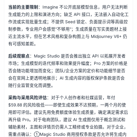
当前的主要限制
：Imagine 不公开底层模型信息，用户无法判断
生成能力的上限和演进方向；缺乏 API 接口，无法嵌入自动化工
作流或实现批量生成；不提供 Seed 锁定、负面提示词等高级控
制参数，专业用户会感觉"不够用"；生成质量在写实类题材上接
近主流水平，但在艺术风格和复杂构图上与 Midjourney V6+ 仍
有可感知差距。
后续观察点
：Magic Studio 是否会推出独立 API 以拓展开发者
市场；生成模型的迭代频率和效果提升幅度；Pro 方案的价格是
否会随功能增加而变化；团队/企业方案的定价和功能细节是否
会在官网上更透明地展示；AI 生成内容的版权保护条款是否会
随行业监管变化而调整。
采购与采用风险评估
：对于个人创作者和社媒运营，年付
$59.88 的风险极低——即使生成效果不达预期，一两个月的使
用即可评估。建议先用免费额度体验生成质量，确定满足需求后
再升级 Pro。对于电商团队，建议 AI 生成图仅用于概念测试和
辅助素材，主图和详情页仍需人工精修或专业拍摄。对于企业，
需重点确认：①Magic Studio 商用授权条款是否允许将生成内