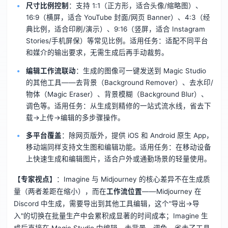
尺寸比例控制
：支持 1:1（正方形，适合头像/缩略图）、
16:9（横屏，适合 YouTube 封面/网页 Banner）、4:3（经
典比例，适合印刷/演示）、9:16（竖屏，适合 Instagram
Stories/手机屏保）等常见比例。适用任务：适配不同平台
和媒介的输出要求，无需生成后再手动裁剪。
编辑工作流联动
：生成的图像可一键发送到 Magic Studio
的其他工具——去背景（Background Remover）、去水印/
物体（Magic Eraser）、背景模糊（Background Blur）、
调色等。适用任务：从生成到精修的一站式流水线，省去下
载→上传→编辑的多步骤操作。
多平台覆盖
：除网页版外，提供 iOS 和 Android 原生 App，
移动端同样支持文生图和编辑功能。适用任务：在移动设备
上快速生成和编辑图片，适合户外或通勤场景的轻量使用。
【专家视点】
：Imagine 与 Midjourney 的核心差异不在生成质
量（两者差距在缩小），而在
工作流位置
——Midjourney 在
Discord 中生成，需要导出到其他工具编辑，这个"导出→导
入"的切换在批量生产中会累积成显著的时间成本；Imagine 生