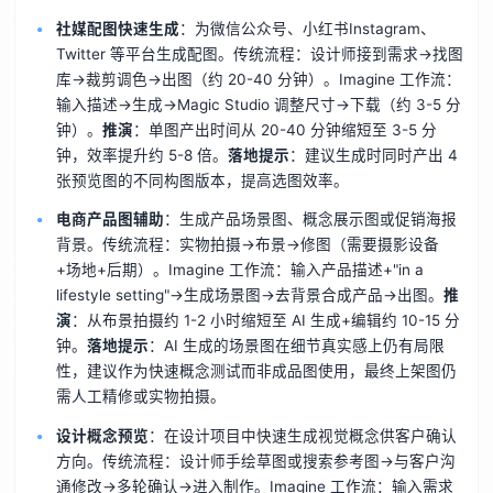
社媒配图快速生成
：为微信公众号、小红书Instagram、
Twitter 等平台生成配图。传统流程：设计师接到需求→找图
库→裁剪调色→出图（约 20-40 分钟）。Imagine 工作流：
输入描述→生成→Magic Studio 调整尺寸→下载（约 3-5 分
钟）。
推演
：单图产出时间从 20-40 分钟缩短至 3-5 分
钟，效率提升约 5-8 倍。
落地提示
：建议生成时同时产出 4
张预览图的不同构图版本，提高选图效率。
电商产品图辅助
：生成产品场景图、概念展示图或促销海报
背景。传统流程：实物拍摄→布景→修图（需要摄影设备
+场地+后期）。Imagine 工作流：输入产品描述+"in a
lifestyle setting"→生成场景图→去背景合成产品→出图。
推
演
：从布景拍摄约 1-2 小时缩短至 AI 生成+编辑约 10-15 分
钟。
落地提示
：AI 生成的场景图在细节真实感上仍有局限
性，建议作为快速概念测试而非成品图使用，最终上架图仍
需人工精修或实物拍摄。
设计概念预览
：在设计项目中快速生成视觉概念供客户确认
方向。传统流程：设计师手绘草图或搜索参考图→与客户沟
通修改→多轮确认→进入制作。Imagine 工作流：输入需求