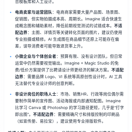
合模板库和人工设计。
电商卖家与运营团队
：电商商家需要大量产品图、场景图、
促销图，但实物拍摄成本高、周期长。Imagine 适合快速生
成概念图和辅助素材，降低前期视觉测试的试错成本。
不适
配边界
：主图、详情页等关键转化页面的图片，建议仍使用
专业拍摄或精修。AI 生成图在商品细节还原上可能存在偏
差，误导消费者可能导致退货率上升。
小微企业与个体创业者
：预算有限、没有设计团队，但日常
运营中仍然需要视觉输出。Imagine + Magic Studio 的免
费/低价方案提供了比聘请设计师更经济的解决方案。
不适配
边界
：需要品牌 Logo、VI 系统等高原创性设计时，AI 工具
无法替代专业设计师的创意判断。
非设计岗位的职场人士
：市场、销售HR、行政等岗位偶尔需
要制作简单的宣传图、活动海报或内部通知配图。Imagine
比学习 Canva 或 Photoshop 的学习路径更短，几乎是"打字
即出图"。
不适配边界
：需要精确尺寸和排版控制的印刷品
（如宣传册、易拉宝），建议使用专业排版软件。