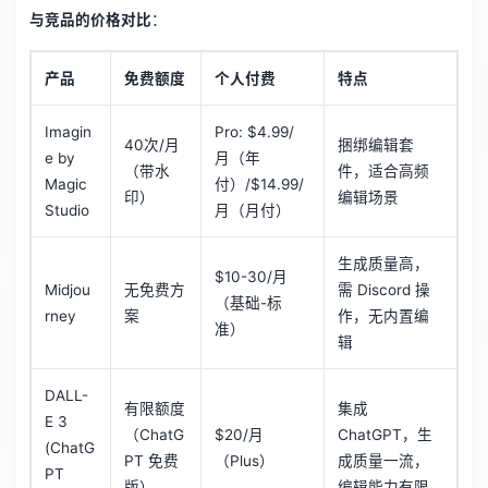
与竞品的价格对比
：
产品
免费额度
个人付费
特点
Imagin
Pro: $4.99/
40次/月
捆绑编辑套
e by
月（年
（带水
件，适合高频
Magic
付）/$14.99/
印）
编辑场景
Studio
月（月付）
生成质量高，
$10-30/月
Midjou
无免费方
需 Discord 操
（基础-标
rney
案
作，无内置编
准）
辑
DALL-
有限额度
集成
E 3
（ChatG
$20/月
ChatGPT，生
(ChatG
PT 免费
（Plus）
成质量一流，
PT
版）
编辑能力有限