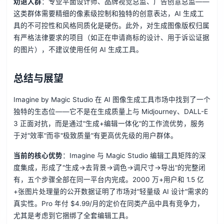
劝退人群
：专业平面设计师、品牌视觉总监、广告创意总监——
这类群体需要精细的像素级控制和独特的创意表达，AI 生成工
具的不可控性和风格同质化是硬伤。此外，对生成图像版权归属
有严格法律要求的项目（如正在申请商标的设计、用于诉讼证据
的图片），不建议使用任何 AI 生成工具。
总结与展望
Imagine by Magic Studio 在 AI 图像生成工具市场中找到了一个
独特的生态位——它不是在生成质量上与 Midjourney、DALL-E
3 正面对抗，而是通过"生成+编辑一体化"的工作流优势，服务
于对"效率"而非"极致质量"有更高优先级的用户群体。
当前的核心优势
：Imagine 与 Magic Studio 编辑工具矩阵的深
度集成，形成了"生成→去背景→调色→调尺寸→导出"的完整闭
有，五个步骤全部在同一平台内完成。2000 万+用户和 1.5 亿
+张图片处理量的公开数据证明了市场对"轻量级 AI 设计"需求的
真实性。Pro 年付 $4.99/月的定价在同类产品中具有竞争力，
尤其是考虑到它捆绑了全套编辑工具。