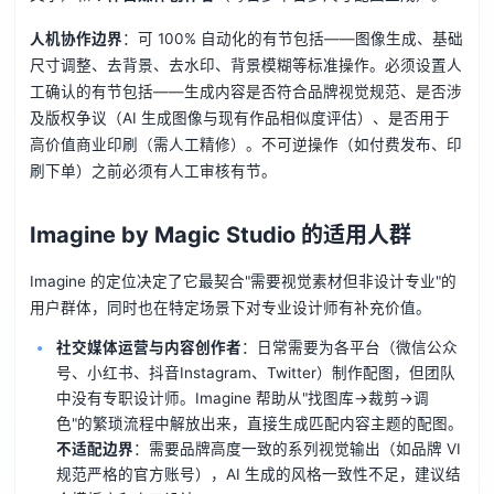
人机协作边界
：可 100% 自动化的有节包括——图像生成、基础
尺寸调整、去背景、去水印、背景模糊等标准操作。必须设置人
工确认的有节包括——生成内容是否符合品牌视觉规范、是否涉
及版权争议（AI 生成图像与现有作品相似度评估）、是否用于
高价值商业印刷（需人工精修）。不可逆操作（如付费发布、印
刷下单）之前必须有人工审核有节。
Imagine by Magic Studio 的适用人群
Imagine 的定位决定了它最契合"需要视觉素材但非设计专业"的
用户群体，同时也在特定场景下对专业设计师有补充价值。
社交媒体运营与内容创作者
：日常需要为各平台（微信公众
号、小红书、抖音Instagram、Twitter）制作配图，但团队
中没有专职设计师。Imagine 帮助从"找图库→裁剪→调
色"的繁琐流程中解放出来，直接生成匹配内容主题的配图。
不适配边界
：需要品牌高度一致的系列视觉输出（如品牌 VI
规范严格的官方账号），AI 生成的风格一致性不足，建议结