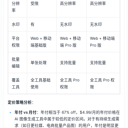
分辨
受限
高分辨率
高分辨率
率
水印
有
无水印
无水印
平台
Web + 移动
Web + 移动
Web + 移动端
权限
端基础版
端 Pro 版
Pro 版
批量
单张处理
支持批量
支持批量
编辑
覆盖
全工具基础
全工具 Pro
全工具 Pro 权
工具
使用
权限
限
定价策略分析
：
年付 vs 月付
：年付相当于 67% off，$4.99/月的年付价格在
AI 图像生成工具中属于较低的定价区间。对于有持续生成需
求（如日更社媒、电商批量产品图）的用户，年付是明显更