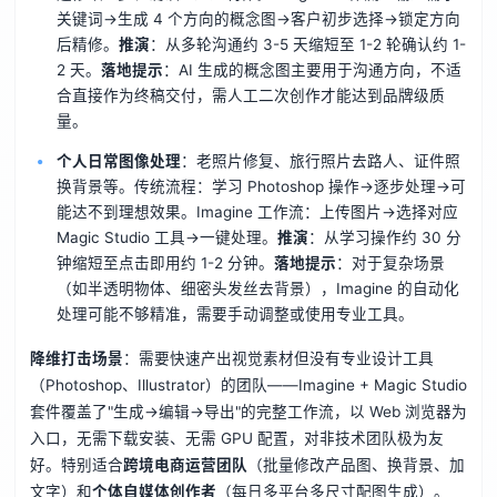
关键词→生成 4 个方向的概念图→客户初步选择→锁定方向
后精修。
推演
：从多轮沟通约 3-5 天缩短至 1-2 轮确认约 1-
2 天。
落地提示
：AI 生成的概念图主要用于沟通方向，不适
合直接作为终稿交付，需人工二次创作才能达到品牌级质
量。
个人日常图像处理
：老照片修复、旅行照片去路人、证件照
换背景等。传统流程：学习 Photoshop 操作→逐步处理→可
能达不到理想效果。Imagine 工作流：上传图片→选择对应
Magic Studio 工具→一键处理。
推演
：从学习操作约 30 分
钟缩短至点击即用约 1-2 分钟。
落地提示
：对于复杂场景
（如半透明物体、细密头发丝去背景），Imagine 的自动化
处理可能不够精准，需要手动调整或使用专业工具。
降维打击场景
：需要快速产出视觉素材但没有专业设计工具
（Photoshop、Illustrator）的团队——Imagine + Magic Studio
套件覆盖了"生成→编辑→导出"的完整工作流，以 Web 浏览器为
入口，无需下载安装、无需 GPU 配置，对非技术团队极为友
好。特别适合
跨境电商运营团队
（批量修改产品图、换背景、加
文字）和
个体自媒体创作者
（每日多平台多尺寸配图生成）。