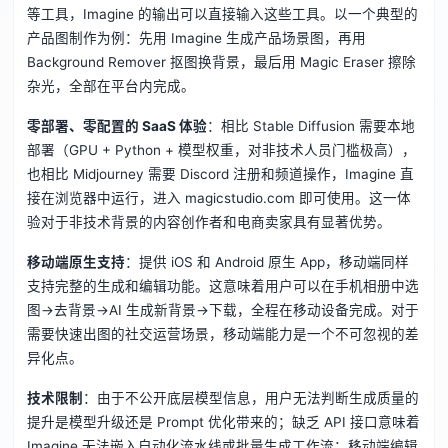
等工具，Imagine 的输出可以直接输入这些工具。以一个典型的
产品图制作为例：先用 Imagine 生成产品场景图，再用
Background Remover 抠图换背景，最后用 Magic Eraser 擦除
杂光，全部在平台内完成。
零部署、零配置的 SaaS 体验
：相比 Stable Diffusion 需要本地
部署（GPU + Python + 模型权重，对非技术人员门槛极高），
也相比 Midjourney 需要 Discord 注册和频道操作，Imagine 直
接在浏览器中运行，进入 magicstudio.com 即可使用。这一体
验对于非技术背景的内容创作者和电商卖家具有显著优势。
移动端原生支持
：提供 iOS 和 Android 原生 App，移动端同样
支持完整的生成和编辑功能。这意味着用户可以在手机相册中选
图→去背景→AI 生成新背景→下载，全程在移动设备完成。对于
需要快速出图的社交运营场景，移动端能力是一个不可忽视的差
异化点。
技术限制
：由于不公开底层模型信息，用户无法判断生成质量的
提升是模型升级还是 Prompt 优化带来的；缺乏 API 接口意味着
Imagine 无法嵌入自动化流水线或批量生成工作流；移动端编辑