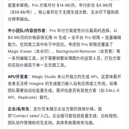
度基本够用。Pro 方案月付 $14.99/月，年付折合 $4.99/月
（$59.88/年），核心差异在于无限生成次数、无水印下载和高
分辨率输出。
中小团队/内容创作者
：Pro 年付方案是性价比最高的选择。以
$4.99/月的价格获得无限 AI 生成 + 全平台 Pro 权限 + 批量编辑
能力，在同类工具中处于中低位。考虑到 Pro 权限还覆盖了
Magic Eraser（去水印）、Background Remover（去背景）等
一系列编辑工具，对于需要频繁处理图片的运营人员，打包方案
的实际价值高于单一文生图工具。
API/开发者
：Magic Studio 未公开独立的生成 API。这意味着开
发者无法将 Imagine 的生成能力嵌入自有应用或工作流。如果
团队需要自动化批量生成，需评估是否有其他方案（如 DALL-E
API、Replicate）替代。
企业/私有化
：定价页未展示企业方案的具体价格，提
供"Contact sales"入口。企业版可能包括批量生成、白标授权、
团队协作管理和优先支持。具体条款需商务沟通。