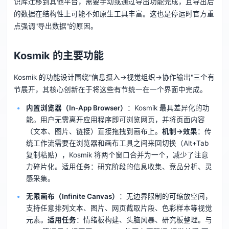
识库迁移到其他平台，需要手动或通过导出功能完成，且导出后
的数据在结构性上可能不如原生工具丰富。这也是停运时官方重
点强调"导出数据"的原因。
Kosmik 的主要功能
Kosmik 的功能设计围绕"信息摄入→视觉组织→协作输出"三个有
节展开，其核心创新在于将这些有节统一在一个界面中完成。
内置浏览器（In-App Browser）
：Kosmik 最具差异化的功
能。用户无需离开应用程序即可浏览网页，并将页面内容
（文本、图片、链接）直接拖拽到画布上。
机制→效果
：传
统工作流需要在浏览器和画布工具之间来回切换（Alt+Tab
复制粘贴），Kosmik 将两个窗口合并为一个，减少了注意
力碎片化。适用任务：研究阶段的信息收集、竞品分析、灵
感采集。
无限画布（Infinite Canvas）
：无边界限制的可缩放空间，
支持任意排列文本、图片、网页截取片段、色彩样本等视觉
元素。
适用任务
：情绪板构建、头脑风暴、研究板整理。与