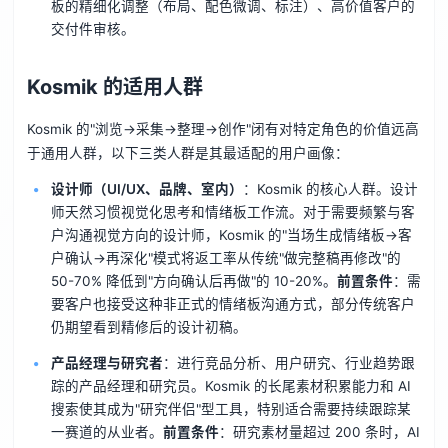
板的精细化调整（布局、配色微调、标注）、高价值客户的
交付件审核。
Kosmik 的适用人群
Kosmik 的"浏览→采集→整理→创作"闭有对特定角色的价值远高
于通用人群，以下三类人群是其最适配的用户画像：
设计师（UI/UX、品牌、室内）
：Kosmik 的核心人群。设计
师天然习惯视觉化思考和情绪板工作流。对于需要频繁与客
户沟通视觉方向的设计师，Kosmik 的"当场生成情绪板→客
户确认→再深化"模式将返工率从传统"做完整稿再修改"的
50-70% 降低到"方向确认后再做"的 10-20%。
前置条件
：需
要客户也接受这种非正式的情绪板沟通方式，部分传统客户
仍期望看到精修后的设计初稿。
产品经理与研究者
：进行竞品分析、用户研究、行业趋势跟
踪的产品经理和研究员。Kosmik 的长尾素材积累能力和 AI
搜索使其成为"研究伴侣"型工具，特别适合需要持续跟踪某
一赛道的从业者。
前置条件
：研究素材量超过 200 条时，AI