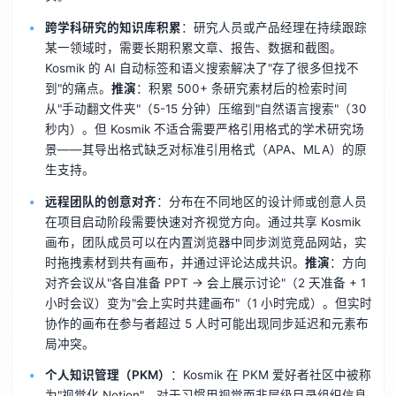
跨学科研究的知识库积累
：研究人员或产品经理在持续跟踪
某一领域时，需要长期积累文章、报告、数据和截图。
Kosmik 的 AI 自动标签和语义搜索解决了"存了很多但找不
到"的痛点。
推演
：积累 500+ 条研究素材后的检索时间
从"手动翻文件夹"（5-15 分钟）压缩到"自然语言搜索"（30
秒内）。但 Kosmik 不适合需要严格引用格式的学术研究场
景——其导出格式缺乏对标准引用格式（APA、MLA）的原
生支持。
远程团队的创意对齐
：分布在不同地区的设计师或创意人员
在项目启动阶段需要快速对齐视觉方向。通过共享 Kosmik
画布，团队成员可以在内置浏览器中同步浏览竞品网站，实
时拖拽素材到共有画布，并通过评论达成共识。
推演
：方向
对齐会议从"各自准备 PPT → 会上展示讨论"（2 天准备 + 1
小时会议）变为"会上实时共建画布"（1 小时完成）。但实时
协作的画布在参与者超过 5 人时可能出现同步延迟和元素布
局冲突。
个人知识管理（PKM）
：Kosmik 在 PKM 爱好者社区中被称
为"视觉化 Notion"。对于习惯用视觉而非层级目录组织信息