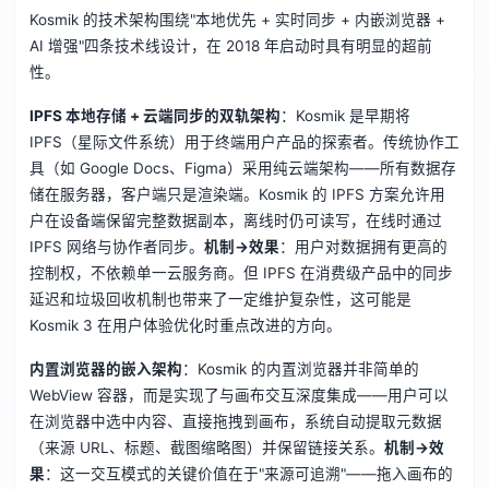
Kosmik 的技术架构围绕"本地优先 + 实时同步 + 内嵌浏览器 +
AI 增强"四条技术线设计，在 2018 年启动时具有明显的超前
性。
IPFS 本地存储 + 云端同步的双轨架构
：Kosmik 是早期将
IPFS（星际文件系统）用于终端用户产品的探索者。传统协作工
具（如 Google Docs、Figma）采用纯云端架构——所有数据存
储在服务器，客户端只是渲染端。Kosmik 的 IPFS 方案允许用
户在设备端保留完整数据副本，离线时仍可读写，在线时通过
IPFS 网络与协作者同步。
机制→效果
：用户对数据拥有更高的
控制权，不依赖单一云服务商。但 IPFS 在消费级产品中的同步
延迟和垃圾回收机制也带来了一定维护复杂性，这可能是
Kosmik 3 在用户体验优化时重点改进的方向。
内置浏览器的嵌入架构
：Kosmik 的内置浏览器并非简单的
WebView 容器，而是实现了与画布交互深度集成——用户可以
在浏览器中选中内容、直接拖拽到画布，系统自动提取元数据
（来源 URL、标题、截图缩略图）并保留链接关系。
机制→效
果
：这一交互模式的关键价值在于"来源可追溯"——拖入画布的