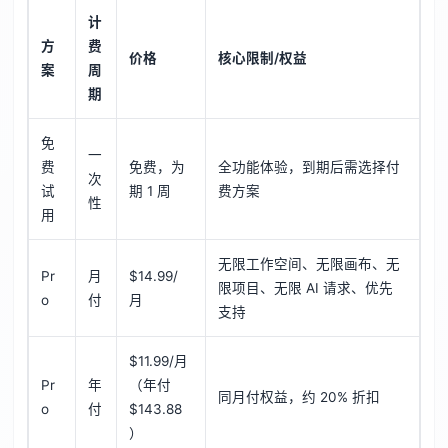
计
方
费
价格
核心限制/权益
案
周
期
免
一
费
免费，为
全功能体验，到期后需选择付
次
试
期 1 周
费方案
性
用
无限工作空间、无限画布、无
Pr
月
$14.99/
限项目、无限 AI 请求、优先
o
付
月
支持
$11.99/月
Pr
年
（年付
同月付权益，约 20% 折扣
o
付
$143.88
）