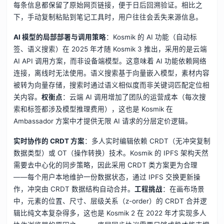
每条信息都保留了原始网页链接，便于日后回溯验证。相比之
下，手动复制粘贴到笔记工具时，用户往往会丢失来源信息。
AI 模型的局部部署与调用策略
：Kosmik 的 AI 功能（自动标
签、语义搜索）在 2025 年才随 Kosmik 3 推出，采用的是云端
AI API 调用方案，而非设备端模型。这意味着 AI 功能依赖网络
连接，离线时无法使用。语义搜索基于向量嵌入模型，素材内容
被转为向量存储，搜索时通过语义相似度而非关键词匹配定位相
关内容。
权衡点
：云端 AI 调用增加了团队的运营成本（每次搜
索和标签都涉及模型推理费用），这也是 Kosmik 在
Ambassador 方案中才提供无限 AI 请求的分层定价逻辑。
实时协作的 CRDT 方案
：多人实时编辑依赖 CRDT（无冲突复制
数据类型）或 OT（操作转换）技术。Kosmik 的 IPFS 架构天然
需要去中心化的同步策略，因此采用 CRDT 类方案更为合理
——每个用户本地维护一份数据状态，通过 IPFS 交换更新操
作，冲突由 CRDT 数据结构自动合并。
工程挑战
：在画布场景
中，元素的位置、尺寸、层级关系（z-order）的 CRDT 合并逻
辑比纯文本复杂得多，这也是 Kosmik 2 在 2022 年才实现多人