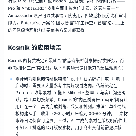
有像 Miro（席位制）或 Notion（席位制）那样的清晰分界——
Pro 和 Ambassador 按账户而非按席位计费，这意味着一个
Ambassador 账户可以共享给团队使用，但缺乏权限分离和审计
能力。Enterprise 方案的"团队管理"和"工作空间管理"暗示真正
的团队级治理能力需要商务方案才能获得。
Kosmik 的应用场景
Kosmik 的特质决定它最适合"信息密集型创意探索"类任务，而
非"标准化生产"类任务。以下四类场景是其能力的最佳落脚点：
设计研究阶段的情绪板构建
：设计师在品牌项目或 UI 项目
启动时，需要从大量参考中提炼视觉方向。传统流程在
Pinterest 收集素材 → 拖入 Milanote 整理 → 与客户沟通确
认，跨工具切换频繁。Kosmik 的"内置浏览器 + 画布"闭有让
用户在一个工具内完成浏览、采集和排列。
推演
：单个情绪
板构建从手工收集（2-3 小时）压缩到 30-60 分钟，且素材
来源自动保留可追溯。不过，AI 生成的素材在版权明确性上
不如人工挑选的公开版权素材，用于商业交付前需逐项核
实。