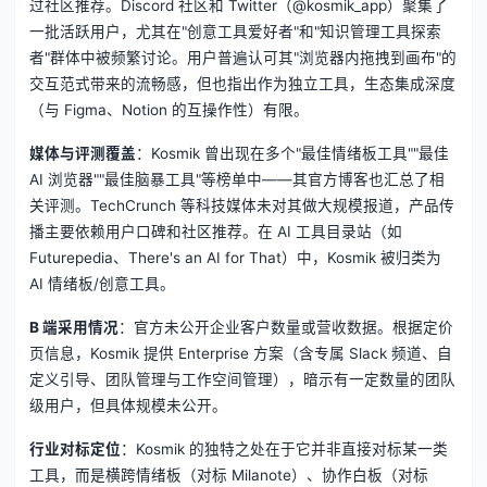
过社区推荐。Discord 社区和 Twitter（@kosmik_app）聚集了
一批活跃用户，尤其在"创意工具爱好者"和"知识管理工具探索
者"群体中被频繁讨论。用户普遍认可其"浏览器内拖拽到画布"的
交互范式带来的流畅感，但也指出作为独立工具，生态集成深度
（与 Figma、Notion 的互操作性）有限。
媒体与评测覆盖
：Kosmik 曾出现在多个"最佳情绪板工具""最佳
AI 浏览器""最佳脑暴工具"等榜单中——其官方博客也汇总了相
关评测。TechCrunch 等科技媒体未对其做大规模报道，产品传
播主要依赖用户口碑和社区推荐。在 AI 工具目录站（如
Futurepedia、There's an AI for That）中，Kosmik 被归类为
AI 情绪板/创意工具。
B 端采用情况
：官方未公开企业客户数量或营收数据。根据定价
页信息，Kosmik 提供 Enterprise 方案（含专属 Slack 频道、自
定义引导、团队管理与工作空间管理），暗示有一定数量的团队
级用户，但具体规模未公开。
行业对标定位
：Kosmik 的独特之处在于它并非直接对标某一类
工具，而是横跨情绪板（对标 Milanote）、协作白板（对标