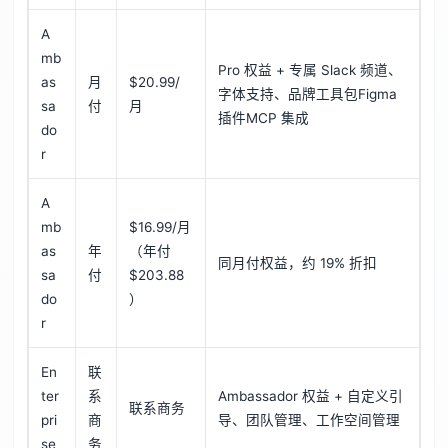
A
mb
Pro 权益 + 专属 Slack 频道、
as
月
$20.99/
字体支持、品牌工具包Figma
sa
付
月
插件MCP 集成
do
r
A
mb
$16.99/月
as
年
（年付
同月付权益，约 19% 折扣
sa
付
$203.88
do
）
r
En
联
ter
系
Ambassador 权益 + 自定义引
联系商务
pri
商
导、团队管理、工作空间管理
se
务