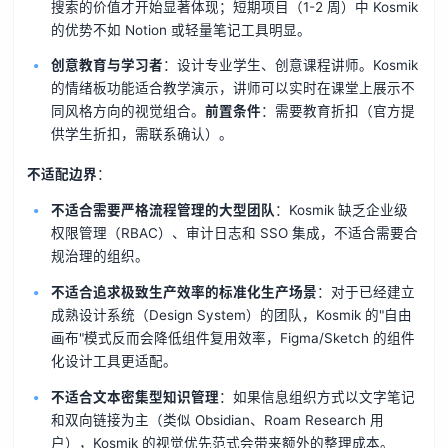
搜索的价值才开始显著体现；短期项目（1-2 周）中 Kosmik
的优势不如 Notion 或轻量笔记工具明显。
创意教育与学习者
：设计专业学生、创意课程讲师。Kosmik
的情绪板功能适合教学演示，讲师可以实时在课堂上展示不
同风格方向的视觉组合。
前置条件
：需要教育折扣（官方提
供学生折扣，需联系确认）。
不适配边界
：
不适合需要严格流程管理的大型团队
：Kosmik 缺乏企业级
权限管理（RBAC）、审计日志和 SSO 集成，不适合需要合
规治理的组织。
不适合追求极致生产效率的标准化生产场景
：对于已经建立
成熟设计系统（Design System）的团队，Kosmik 的"自由
画布"模式反而会降低组件复用效率，Figma/Sketch 的组件
化设计工具更适配。
不适合文本密集型知识管理
：如果信息组织方式以文字笔记
和双向链接为主（类似 Obsidian、Roam Research 用
户），Kosmik 的视觉优先范式会带来额外的整理成本。