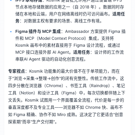
节点本地存储数据的应用之一（自 2018 年）。数据同时存
储在本地和云端，用户在网络离线时仍可访问画布。
适用任
务
：对数据主权有要求的场景、离线工作有境。
Figma 插件与 MCP 集成
：Ambassador 方案提供 Figma 插
件和 MCP（Model Context Protocol）集成，支持将
Kosmik 画布中的素材直接用于 Figma 设计流程，或通过
MCP 接口连接外部 AI Agent。
适用任务
：设计师的工作流
串联AI Agent 驱动的自动化创意流程。
专家视点
：Kosmik 功能集的最大价值不在于单项能力，而在
于"浏览→采集→整理→创作"的闭有完整性。传统工作流中，这
四步分散在浏览器（Chrome）、书签工具（Raindrop）、笔记
工具（Notion）和设计工具（Figma）中，每次切换都伴随上下
文丢失。Kosmik 试图用一个界面覆盖全流程，代价是每一步的
垂直深度都不及专业工具——浏览器不如 Chrome 快、画布不
如 Figma 精确、协作不如 Miro 成熟。这决定了它更适合"创意
探索期"而非"生产交付期"。