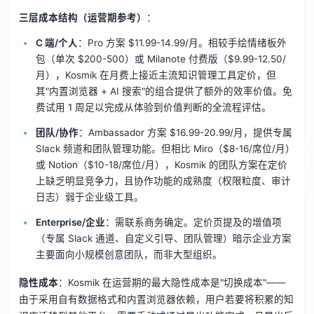
三层成本结构（运营期参考）
：
C 端/个人
：Pro 方案 $11.99-14.99/月。相较手绘情绪板外
包（单次 $200-500）或 Milanote 付费版（$9.99-12.50/
月），Kosmik 在月费上接近主流知识管理工具定价，但
其"内置浏览器 + AI 搜索"的组合提供了额外的效率价值。免
费试用 1 周足以完成从体验到价值判断的全流程评估。
团队/协作
：Ambassador 方案 $16.99-20.99/月，提供专属
Slack 频道和团队管理功能。但相比 Miro（$8-16/席位/月）
或 Notion（$10-18/席位/月），Kosmik 的团队方案在定价
上缺乏明显竞争力，且协作功能的成熟度（权限粒度、审计
日志）弱于企业级工具。
Enterprise/企业
：需联系商务确定。定价页提及的增值项
（专属 Slack 通道、自定义引导、团队管理）暗示企业方案
主要面向小规模创意团队，而非大型组织。
隐性成本
：Kosmik 在运营期的最大隐性成本是"切换成本"——
由于采用自有数据格式和内置浏览器依赖，用户若要将积累的知