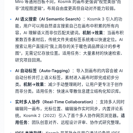
Miro 等通用白板不同，Kosmik 的画布更强调"视觉美感"而
非"流程图逻辑"，布局自由度更高但自动对齐能力较弱。
AI 语义搜索（AI Semantic Search）
：Kosmik 3 引入的功
能，用户可以用自然语言搜索自己在画布中积累的所有内
容，AI 理解语义而非仅匹配关键词。
机制→效果
：当画布积
累数百条素材后，传统文件夹或标签系统难以快速定位。AI
搜索让用户直接问"我上周存的关于暖色调品牌设计的参考
图"，无需记忆存放位置。适用任务：大量素材的快速检索、
研究项目回溯。
AI 自动标签（Auto-Tagging）
：导入到画布的内容会被 AI
自动分析并打上语义标签，素材进入画布时即完成初步分
类。
机制→效果
：减少手动整理耗时，让用户更专注于创作
而非分类。适用任务：快速从零散信息建立结构化知识库。
实时多人协作（Real-Time Collaboration）
：支持多人同时
编辑同一画布，光标位置、编辑操作实时同步，内置评论系
统。Kosmik 2（2022）引入了首个多人协作网页浏览器。
适
用任务
：团队创意对齐、远程设计评审、协作式研究整理。
IPFS 本地存储
：Kosmik 是首批允许用户通过设备端 IPFS