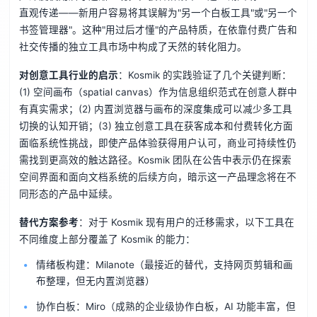
直观传递——新用户容易将其误解为"另一个白板工具"或"另一个
书签管理器"。这种"用过后才懂"的产品特质，在依靠付费广告和
社交传播的独立工具市场中构成了天然的转化阻力。
对创意工具行业的启示
：Kosmik 的实践验证了几个关键判断：
(1) 空间画布（spatial canvas）作为信息组织范式在创意人群中
有真实需求；(2) 内置浏览器与画布的深度集成可以减少多工具
切换的认知开销；(3) 独立创意工具在获客成本和付费转化方面
面临系统性挑战，即使产品体验获得用户认可，商业可持续性仍
需找到更高效的触达路径。Kosmik 团队在公告中表示仍在探索
空间界面和面向文档系统的后续方向，暗示这一产品理念将在不
同形态的产品中延续。
替代方案参考
：对于 Kosmik 现有用户的迁移需求，以下工具在
不同维度上部分覆盖了 Kosmik 的能力：
情绪板构建：Milanote（最接近的替代，支持网页剪辑和画
布整理，但无内置浏览器）
协作白板：Miro（成熟的企业级协作白板，AI 功能丰富，但