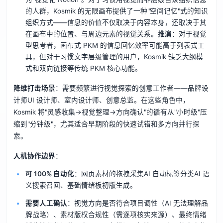
的人群，Kosmik 的无限画布提供了一种"空间记忆"式的知识
组织方式——信息的价值不仅取决于内容本身，还取决于其
在画布中的位置、与周边元素的视觉关系。
推演
：对于视觉
型思考者，画布式 PKM 的信息回忆效率可能高于列表式工
具，但对于习惯文字层级管理的用户，Kosmik 缺乏大纲模
式和双向链接等传统 PKM 核心功能。
降维打击场景
：需要频繁进行视觉探索的创意工作者——品牌设
计师UI 设计师、室内设计师、创意总监。在这些角色中，
Kosmik 将"灵感收集→视觉整理→方向确认"的循有从"小时级"压
缩到"分钟级"，尤其适合早期阶段的快速试错和多方向并行探
索。
人机协作边界
：
可 100% 自动化
：网页素材的拖拽采集AI 自动标签分类AI 语
义搜索召回、基础情绪板初版生成。
需要人工确认
：视觉方向是否符合项目调性（AI 无法理解品
牌战略）、素材版权合规性（需逐项核实来源）、最终情绪