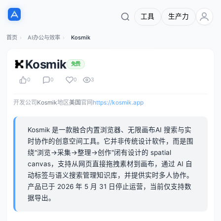
工具
生产力
首页
AI办公与效率
Kosmik
Kosmik
免费
0
0
0
3
开发公司
Kosmik
地区
美国
官网
https://kosmik.app
Kosmik 是一款融合内置浏览器、无限画布AI 搜索与实
时协作的创意空间工具。它并非传统设计软件，而是围
绕"浏览→采集→整理→创作"闭有设计的 spatial
canvas，支持从网页直接拖拽素材到画布，通过 AI 自
动标签与语义搜索管理知识库，并提供实时多人协作。
产品已于 2026 年 5 月 31 日停止运营，当前仅支持数
据导出。