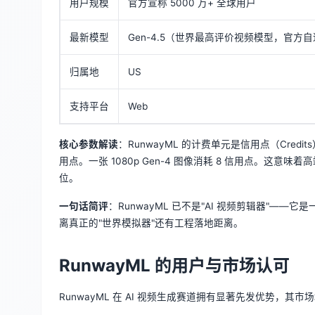
用户规模
官方宣称 5000 万+ 全球用户
最新模型
Gen-4.5（世界最高评价视频模型，官方
归属地
US
支持平台
Web
核心参数解读
：RunwayML 的计费单元是信用点（Credits），每
用点。一张 1080p Gen-4 图像消耗 8 信用点。这
位。
一句话简评
：RunwayML 已不是"AI 视频剪辑器"—
离真正的"世界模拟器"还有工程落地距离。
RunwayML 的用户与市场认可
RunwayML 在 AI 视频生成赛道拥有显著先发优势，其