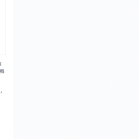
信
应档
成，