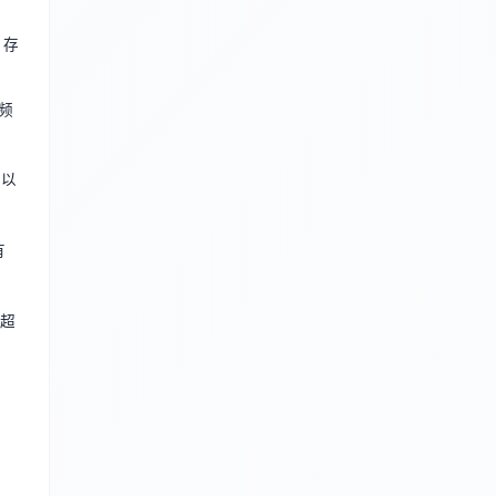
 存
高频
需以
有
若超