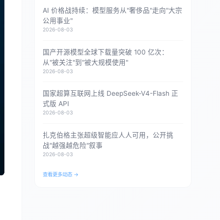
AI 价格战持续：模型服务从"奢侈品"走向"大宗
公用事业"
2026-08-03
国产开源模型全球下载量突破 100 亿次：
从"被关注"到"被大规模使用"
2026-08-03
国家超算互联网上线 DeepSeek-V4-Flash 正
式版 API
2026-08-03
扎克伯格主张超级智能应人人可用，公开挑
战"越强越危险"叙事
2026-08-03
查看更多动态 →