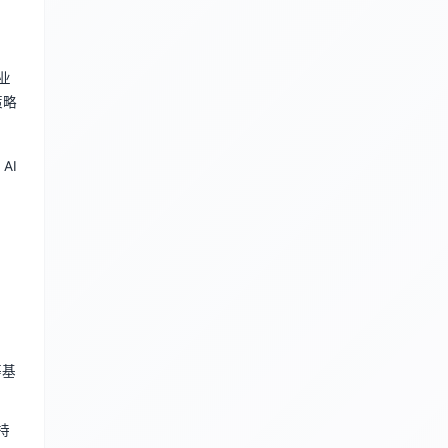
影业
策略
AI
等基
支持