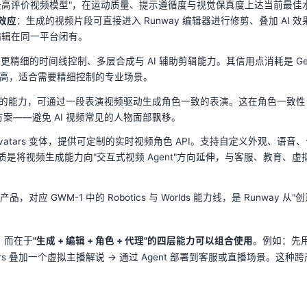
最高评价视频模型"，在运动质量、提示遵循度与视觉保真度上达当前最佳
效应
：生成的视频片段可直接进入 Runway 编辑器进行修剪、叠加 AI 效
编辑在同一平台闭有。
，提供更精细的时间线控制、多层合成与 AI 辅助剪辑能力。其信用点消耗是 Ge
成本更高，适合需要精细控制的专业场景。
的能力，可通过一段表演视频驱动生成角色一致的表演。这在角色一致性
工程化方案——避免 AI 视频常见的人物面部飘移。
 Avatars 变体，提供可定制的实时视频角色 API。支持自定义外观、语音
将视频生成能力向"交互式视频 Agent"方向延伸，与客服、教育、虚
品，对应 GWM-1 中的 Robotics 与 Worlds 能力线，是 Runway 从"
，而在于
"生成 + 编辑 + 角色 + 代理"的四层能力可以组合使用
。例如：先
aracters 叠加一个虚拟主播解说 → 通过 Agent 部署到客服或直播场景。这种
。