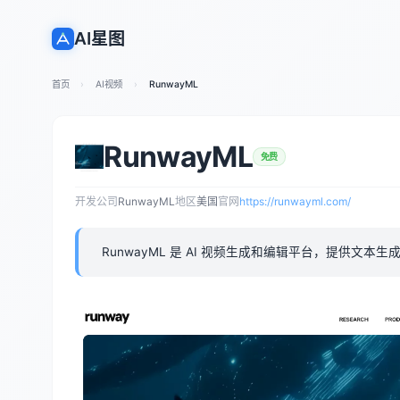
AI星图
首页
AI视频
RunwayML
RunwayML
免费
开发公司
RunwayML
地区
美国
官网
https://runwayml.com/
RunwayML 是 AI 视频生成和编辑平台，提供文