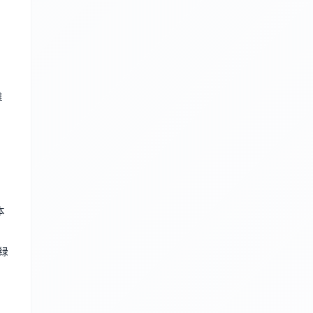
维
，
本
（绿