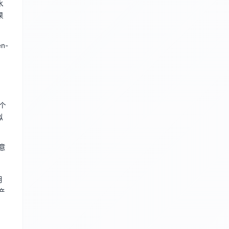
水
果
n-
、个
拟
创意
用
跨产