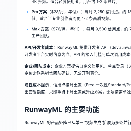
4K 升频。适合轻度使用者，月产约 1-2 条短片。
Pro 方案
（$28/月，年付）：每月 2,250 信用点。约 
储。适合半专业创作者周更 1-2 条高质视频。
Max 方案
（$76/月，年付）：每月 9,500 信用点，约
生产团队。
API/开发者成本
：RunwayML 提供开发者 API（dev
开发者平台实时信息为准。API 的接入门槛与单次调用成
企业/团队成本
：企业方案提供自定义信用包、单点登录（S
定价需联系销售团队确认，无公开列表价。
隐性成本提示
：信用点按月重置（Free 一次性Standar
出套餐额度，只能等待下月重置或升级方案，无法按需单
RunwayML 的主要功能
RunwayML 的产品矩阵已从单一"视频生成"扩展为多