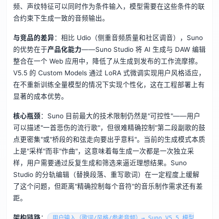
频、声纹特征可以同时作为条件输入，模型需要在这些条件的联
合约束下生成一致的音频输出。
与竞品的差异
：相比 Udio（侧重音频质量和社区调音），Suno
的优势在于
产品化能力
——Suno Studio 将 AI 生成与 DAW 编辑
整合在一个 Web 应用中，降低了从生成到发布的工作流摩擦。
V5.5 的 Custom Models 通过 LoRA 式微调实现用户风格适应，
在不重新训练全量模型的情况下实现个性化，这在工程部署上有
显著的成本优势。
核心瓶颈
：Suno 目前最大的技术限制仍然是"可控性"——用户
可以描述"一首悲伤的流行歌"，但很难精确控制"第二段副歌的鼓
点更密集"或"桥段的和弦走向要出乎意料"。当前的生成模式本质
上是"采样"而非"作曲"，这意味着每生成一次都是一次独立采
样，用户需要通过反复生成和筛选来逼近理想结果。Suno
Studio 的分轨编辑（替换段落、重写歌词）在一定程度上缓解
了这个问题，但距离"精确控制每个音符"的音乐制作需求还有差
距。
架构链路
：
用户输入（歌词/风格/参考音频）→ Suno V5.5 模型