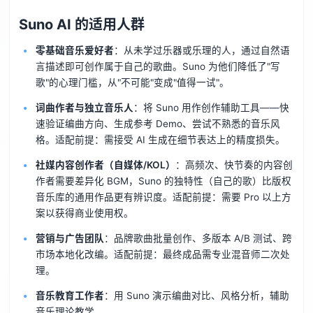
Suno AI 的适用人群
零基础音乐爱好者
：从未学过乐器或乐理的人，通过自然语
言描述即可创作属于自己的歌曲。Suno 为他们降低了"写
歌"的心理门槛，从"不可能"变成"值得一试"。
词曲作者与独立音乐人
：将 Suno 用作创作辅助工具——快
速验证编曲方向、生成参考 Demo、尝试不熟悉的音乐风
格。适配前提：需接受 AI 生成在细节表达上的精度损失。
社媒内容创作者（自媒体/KOL）
：高频次、快节奏的内容创
作者需要差异化 BGM，Suno 的独特性（自己的歌）比版权
音乐库的通用作品更有辨识度。适配前提：需要 Pro 以上方
案以获得商业使用权。
营销与广告团队
：品牌歌曲批量创作、多版本 A/B 测试、跨
市场本地化改编。适配前提：最终成品需专业混音师二次处
理。
音乐教育工作者
：用 Suno 演示编曲对比、风格分析，辅助
音乐理论教学。