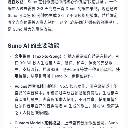
隐性收益
：Suno 在创作流程中的核心价值是"快速验证"。一个
编曲人过去需要 2-3 天完成一首 Demo 的编曲录制，现在通过
Suno 可以在 10 分钟内生成 3-5 个不同风格的版本，然后决定
哪个方向值得投入真人制作。这个"试错-确认"循有的效率提升，
是 Suno 最大的隐性收益。
Suno AI 的主要功能
文生歌曲（Text-to-Song）
：输入歌词或自然语言描述，AI
在 30-60 秒内生成带人声、旋律、和声、伴奏的完整歌
曲。支持流行、摇滚R&B、电子Lo-fi 等数十种音乐风格。
使
用价值
：从零到可听 Demo 的一步到位创作。
Voices 声音克隆与验证
：V5.5 核心功能，用户录制或上传
自己的声音样本，系统通过声纹匹配验证身份后，生成该声
音演唱的歌曲。声音仅限本人使用，不可共享。
使用价值
：
让创作者用自己的音色演唱 AI 生成的歌曲，解决"AI 歌声缺
乏个人特色"的问题。
Custom Models 定制模型
：上传自有音乐作品目录，Suno