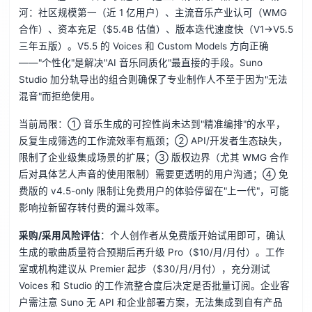
河：社区规模第一（近 1 亿用户）、主流音乐产业认可（WMG
合作）、资本充足（$5.4B 估值）、版本迭代速度快（V1→V5.5
三年五版）。V5.5 的 Voices 和 Custom Models 方向正确
——"个性化"是解决"AI 音乐同质化"最直接的手段。Suno
Studio 加分轨导出的组合则确保了专业制作人不至于因为"无法
混音"而拒绝使用。
当前局限：① 音乐生成的可控性尚未达到"精准编排"的水平，
反复生成筛选的工作流效率有瓶颈；② API/开发者生态缺失，
限制了企业级集成场景的扩展；③ 版权边界（尤其 WMG 合作
后对具体艺人声音的使用限制）需要更透明的用户沟通；④ 免
费版的 v4.5-only 限制让免费用户的体验停留在"上一代"，可能
影响拉新留存转付费的漏斗效率。
采购/采用风险评估
：个人创作者从免费版开始试用即可，确认
生成的歌曲质量符合预期后再升级 Pro（$10/月/月付）。工作
室或机构建议从 Premier 起步（$30/月/月付），充分测试
Voices 和 Studio 的工作流整合度后决定是否批量订阅。企业客
户需注意 Suno 无 API 和企业部署方案，无法集成到自有产品