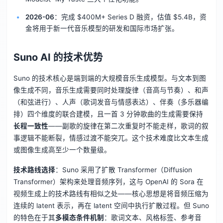
2026-06
：完成 $400M+ Series D 融资，估值 $5.4B，资
金将用于新一代音乐模型的研发和国际市场扩张。
Suno AI 的技术优势
Suno 的技术核心是端到端的大规模音乐生成模型。与文本到图
像生成不同，音乐生成需要同时处理旋律（音高与节奏）、和声
（和弦进行）、人声（歌词发音与情感表达）、伴奏（多乐器编
排）四个维度的联合建模，且一首 3 分钟歌曲的生成需要保持
长程一致性
——副歌的旋律在第二次重复时不能走样，歌词的叙
事逻辑不能断裂，情感过渡不能突兀。这个技术难度比文本生成
或图像生成高至少一个数量级。
技术路线选择
：Suno 采用了扩散 Transformer（Diffusion
Transformer）架构来处理音频序列，这与 OpenAI 的 Sora 在
视频生成上的技术路线有相似之处——核心思想是将音频压缩为
连续的 latent 表示，再在 latent 空间中执行扩散过程。但 Suno
的特色在于其
多模态条件机制
：歌词文本、风格标签、参考音