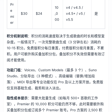
Pr
10
v4 / v4.5 /
e
$30
$24
,0
v4.5+ / v5 /
是
mi
00
v5.5
er
积分机制说明
：积分的消耗速度取决于生成歌曲的时长和模型复
杂度。一般情况下，一次完整歌曲生成（3 分钟左右）消耗约
10-15 积分。免费版积分每日重置，付费版积分按月重置，不累
积。用户可额外购买叠加积分包，叠加积分不失效但需要有效订
阅才能使用。
功能门槛
：Voices、Custom Models（最多 3 个）、Suno
Studio、分轨导出（3 种模式）、高级编辑（替换/增加段
落）、MIDI 导出等专业功能仅在 Pro 及以上方案开放。免费版
仅支持基础生成、裁剪和淡入淡出。
隐性成本提示
：需要大批量生成（如每月 500+ 首歌的工作
室），Premier 的 10,000 积分可能仍然不够，此时需要额外购
买叠加积分包或订阅多个 Premier 账号。Pro 方案的 2,500 积