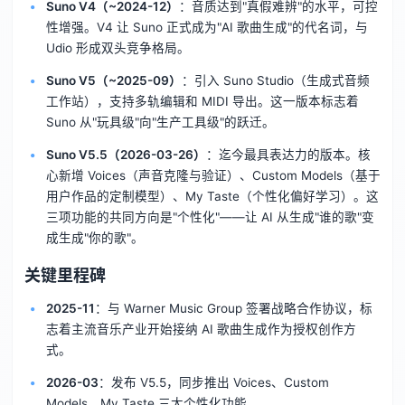
Suno V4（~2024-12）
：音质达到"真假难辨"的水平，可控
性增强。V4 让 Suno 正式成为"AI 歌曲生成"的代名词，与
Udio 形成双头竞争格局。
Suno V5（~2025-09）
：引入 Suno Studio（生成式音频
工作站），支持多轨编辑和 MIDI 导出。这一版本标志着
Suno 从"玩具级"向"生产工具级"的跃迁。
Suno V5.5（2026-03-26）
：迄今最具表达力的版本。核
心新增 Voices（声音克隆与验证）、Custom Models（基于
用户作品的定制模型）、My Taste（个性化偏好学习）。这
三项功能的共同方向是"个性化"——让 AI 从生成"谁的歌"变
成生成"你的歌"。
关键里程碑
2025-11
：与 Warner Music Group 签署战略合作协议，标
志着主流音乐产业开始接纳 AI 歌曲生成作为授权创作方
式。
2026-03
：发布 V5.5，同步推出 Voices、Custom
Models、My Taste 三大个性化功能。