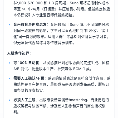
$2,000-$20,000 和 1-3 周周期，Suno 可将初版制作成本
降至 $0-$24/月（订阅费）并压缩到小时级。但最终定稿版
本仍建议引入专业混音师做最终把控。
音乐教育与创意启发
：音乐教师用 Suno 演示不同编曲风格
对同一段旋律的影响，学生可以直观地听到"摇滚化"、"爵士
化"同一首歌的效果。适用人群：零基础到进阶音乐学习者，
但无法替代视唱练耳等传统音乐训练。
人机协作边界
：
可 100% 自动化
：从灵感描述到初版歌曲的完整生成、风格
A/B 测试、批量版本生产、社交媒体 BGM 生成。
需要人工确认/干预
：歌词的情感表达是否符合创作意图、歌
曲结构是否完整合理、最终成品是否达到发布品质、版权归
属条款的逐案核实。
必须人工主导
：出版级录音室混音/mastering、商业用途的
版权确权与法务审核、涉及艺人形象和声音的商业授权谈
判。