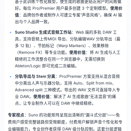
基于此训练个性化模型，使生成的歌曲更贴近用户的风格偏
好。每位 Pro/Premier 用户最多创建 3 个定制模型。
使用价
值
：品牌创作者或制作人可建立专属"声音风格"，确保 AI 输
出与个人品牌一致。
Suno Studio 生成式音频工作站
：Web 端的多轨 DAW 工
具，支持音频上传MIDI 导出、分轨编辑WAV 分轨导出（最
多 12 轨）、节拍标记（Warp Markers）、效果移除
（Remove FX）等专业功能。
使用价值
：将 AI 生成与人工
精修的工作流整合在同一个浏览器中，无需切换到
Ableton/Logic 即可完成二次编辑。
分轨导出与 Stem 分离
：Pro/Premier 方案支持从混合音频
中分离出人声与乐器分轨，支持 Auto、Split from mix、
Advanced split 三种模式。导出的 WAV 文件可直接导入专
业 DAW。
使用价值
：解决了 AI 生成歌曲"无法混音"的痛
点，让专业制作人可以在 DAW 中继续精修。
专家视点
：Suno 的功能矩阵呈现出清晰的"漏斗式分层"——免
费用户感受完整链路但受限额度，付费用户解锁声音个性化和专
业编辑能力，专业创作者获得 DAW 级分轨控制。这套分层逻辑