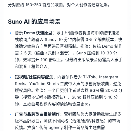
分对应约 150-250 首成品歌曲，对个人创作者通常足够。
Suno AI 的应用场景
音乐 Demo 快速原型
：歌手/词曲作者将脑海中的旋律描述
或歌词片段输入 Suno，10 分钟内获得 3-5 个编曲版本，快
速确定编曲方向后再进录音棚精制。推演：传统 Demo 制作
需 2-5 天（编曲→录制→混音），Suno 压缩到 10-30 分
钟，效率提升 100 倍以上。但最终出版级录音仍需真人乐手
和混音工程师介入。
短视频/社媒内容配乐
：内容创作者为 TikTok、Instagram
Reels、YouTube Shorts 生成带人声的原创背景歌曲，避免
版权风险。推演：一个日更创作者过去找 BGM 需 30-60 分
钟（搜索→试听→版权确认），Suno 将其压缩到 5-10 分
钟，且歌曲与视频内容的情感吻合度更高。
广告与品牌歌曲批量制作
：营销团队为大促活动批量生成多
版本品牌歌曲，测试不同风格（活泼/温馨/科技感）的市场
反馈。推演：传统 agency 制作一首品牌主题曲需