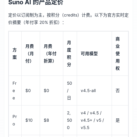
Suno AI 的产品定价
定价以订阅制为主，按积分（credits）计费。以下为官方实时定
价摘要（年付享 20% 折扣）：
商
月
月费
月费
业
方
度
（月
（年付
可用模型
使
案
积
付）
折算）
用
分
权
Fr
50
e
$0
$0
/
v4.5-all
否
e
日
2,
v4 / v4.5 /
Pr
$10
$8
50
v4.5+ / v5 /
是
o
0
v5.5