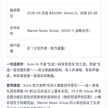
融资情
2026-06 完成 $400M+ Series D，估值 $5.4B
况
合作伙
Warner Music Group（2025-11 战略合作）
伴
用户规
近 1 亿创作者（官方披露）
模
一句话简评
：Suno AI 不是"生成一段背景音乐"的工具，而是"生
成一首完整的歌"——有主歌副歌结构、有人声演唱、有和声铺
底，听起来就是一首真实的歌曲。
宣传核验
：Suno 官方宣称"任何人都能创作音乐"——这一承诺
在其免费版 50 积分/日的设计上基本兑现。V5.5 的 Voices 声音
克隆功能在音色还原度和防滥用验证（随机短语声纹匹配）上确
实领先于同期竞品。Warner Music Group 的入局也验证了主流