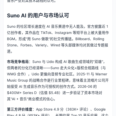
音乐产业对其技术路线的认可。
Suno AI 的用户与市场认可
Suno 的社区增长速度在 AI 音乐赛道中无人能及。官方披露近 1
亿创作者，其作品在 TikTok、Instagram 等短平台上被大量用作
BGM，形成"用 Suno 做歌"的社交传播链。Billboard、Rolling
Stone、Forbes、Variety、Wired 等头部媒体均对其做过专题报
道。
市场竞争格局
：Suno 与 Udio 构成 AI 歌曲生成领域的"双雄"，
但两者的分化已经清晰——Suno 走大众化+版权合规路线（与
WMG 合作），Udio 更偏向音频专业社区。2025-11 与 Warner
Music Group 的战略合作是行业里程碑，意味着主流唱片公司开
始接受 AI 生成音乐作为可授权的创作方式。2026-06 的
$400M+ Series D（估值 $5.4B）进一步验证了资本市场对
其"AI + 音乐"商业模式的信心。
第三方评价维度
：App Store 4.9 分（363K+ 评论）、Google
Play 4.8 分（653K+ 评论），长期位居 Top 10 音乐应用。这个