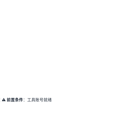
置
⚠️ 前置条件
：工具账号就绪