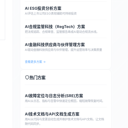
AI ESG投资分析方案
AI评估上市公司ESG表现辅助可持续投资
AI合规监管科技（RegTech）方案
把法规追踪、合规审查、监管报告串成AI驱动合规流水线。
AI金融科技供应商与伙伴管理方案
AI驱动金融科技供应商与伙伴管理，提升运营效率与决策质量
查看更多方案 →
热门方案
AI故障定位与日志分析(SRE)方案
用AI从日志、指标与告警中快速定位根因，缩短故障恢复时间。
AI技术文档与API文档生成方案
用AI从代码与变更自动生成并维护技术文档与API文档，让文档
随代码同步。