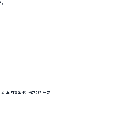
节。
配置
⚠️ 前置条件
：需求分析完成