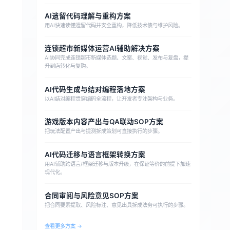
AI遗留代码理解与重构方案
用AI快速读懂遗留代码并安全重构，降低技术债与维护风险。
连锁超市新媒体运营AI辅助解决方案
AI协同完成连锁超市新媒体选题、文案、视觉、发布与复盘，提
升到店转化与复购。
AI代码生成与结对编程落地方案
以AI结对编程贯穿编码全流程，让开发者专注架构与业务。
游戏版本内容产出与QA联动SOP方案
把玩法配置产出与提测拆成策划可直接执行的步骤。
AI代码迁移与语言框架转换方案
用AI辅助跨语言/框架迁移与版本升级，在保证等价的前提下加速
现代化。
合同审阅与风险意见SOP方案
把合同要素提取、风险标注、意见出具拆成法务可执行的步骤。
查看更多方案 →