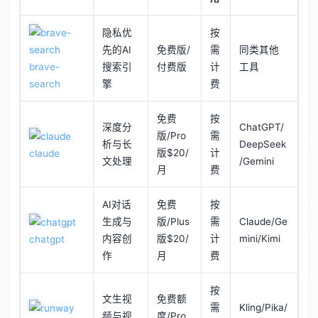
隐私优
按
先的AI
免费版/
需
同类其他
brave-
搜索引
付费版
计
工具
search
擎
费
免费
按
深度分
ChatGPT/
版/Pro
需
析与长
DeepSeek
版$20/
计
claude
文处理
/Gemini
月
费
AI对话
免费
按
生成与
版/Plus
需
Claude/Ge
内容创
版$20/
计
mini/Kimi
chatgpt
作
月
费
按
文生视
免费额
需
Kling/Pika/
频与视
度/Pro