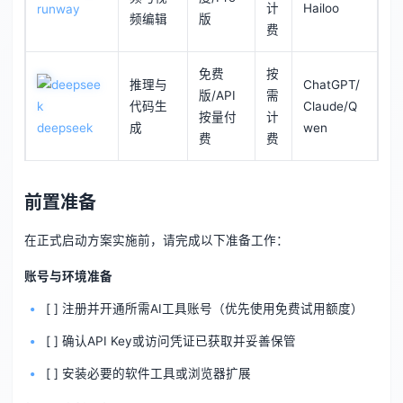
计
Hailoo
runway
频编辑
版
费
免费
按
推理与
ChatGPT/
版/API
需
代码生
Claude/Q
按量付
计
deepseek
成
wen
费
费
前置准备
在正式启动方案实施前，请完成以下准备工作：
账号与环境准备
[ ] 注册并开通所需AI工具账号（优先使用免费试用额度）
[ ] 确认API Key或访问凭证已获取并妥善保管
[ ] 安装必要的软件工具或浏览器扩展