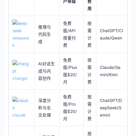
户等级
费
用
免费
按
推理与
版/API
需
ChatGPT/Cl
代码生
deepsee
按量付
计
aude/Qwen
成
k
费
费
免费
按
AI对话生
版/Plus
需
Claude/Ge
成与内
版$20/
计
mini/Kimi
chatgpt
容创作
月
费
免费
按
深度分
ChatGPT/D
版/Pro
需
析与长
eepSeek/G
版$20/
计
claude
文处理
emini
月
费
按