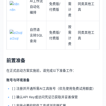
AI工作流
免费版/
需
同类其他工
自动化
付费版
计
具
n8n
编排
费
按
自然语
免费版/
需
同类其他工
言转SQL
付费版
计
具
ai2sql
查询
费
前置准备
在正式启动方案实施前，请完成以下准备工作：
账号与环境准备
[ ] 注册并开通所需AI工具账号（优先使用免费试用额度）
[ ] 确认API Key或访问凭证已获取并妥善保管
[ ] 安装必要的软件工具或浏览器扩展