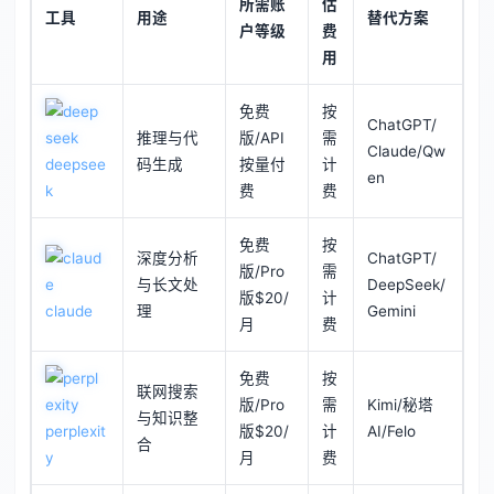
所需账
估
工具
用途
替代方案
户等级
费
用
免费
按
ChatGPT/
推理与代
版/API
需
Claude/Qw
deepsee
码生成
按量付
计
en
k
费
费
免费
按
深度分析
ChatGPT/
版/Pro
需
与长文处
DeepSeek/
版$20/
计
claude
理
Gemini
月
费
免费
按
联网搜索
版/Pro
需
Kimi/秘塔
与知识整
perplexit
版$20/
计
AI/Felo
合
y
月
费