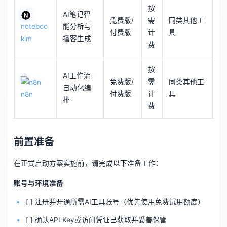
按
AI笔记智
免费版/
需
同类其他工
noteboo
能分析与
付费版
计
具
klm
播客生成
费
按
AI工作流
免费版/
需
同类其他工
自动化编
付费版
计
具
n8n
排
费
前置准备
在正式启动方案实施前，请完成以下准备工作：
账号与环境准备
[ ] 注册并开通所需AI工具账号（优先使用免费试用额度）
[ ] 确认API Key或访问凭证已获取并妥善保管